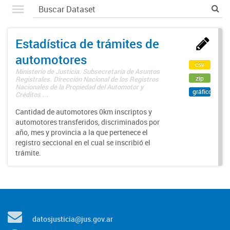
Estadística de trámites de
automotores
csv
Ministerio de Justicia. Subsecretaría de Asuntos
zip
Registrales. Dirección Nacional de los Registros
Nacionales de la Propiedad del Automotor y
gráfico
Créditos ...
Cantidad de automotores 0km inscriptos y
automotores transferidos, discriminados por
año, mes y provincia a la que pertenece el
registro seccional en el cual se inscribió el
trámite.
datosjusticia@jus.gov.ar