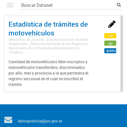
Estadística de trámites de
motovehículos
csv
Ministerio de Justicia. Subsecretaría de Asuntos
zip
Registrales. Dirección Nacional de los Registros
Nacionales de la Propiedad del Automotor y
gráfico
Créditos ...
Cantidad de motovehículos 0km inscriptos y
motovehículos transferidos, discriminados
por año, mes y provincia a la que pertenece el
registro seccional en el cual se inscribió el
trámite.
datosjusticia@jus.gov.ar