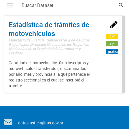
Estadística de trámites de
motovehículos
csv
Ministerio de Justicia. Subsecretaría de Asuntos
zip
Registrales. Dirección Nacional de los Registros
Nacionales de la Propiedad del Automotor y
gráfico
Créditos ...
Cantidad de motovehículos 0km inscriptos y
motovehículos transferidos, discriminados
por año, mes y provincia a la que pertenece el
registro seccional en el cual se inscribió el
trámite.
datosjusticia@jus.gov.ar