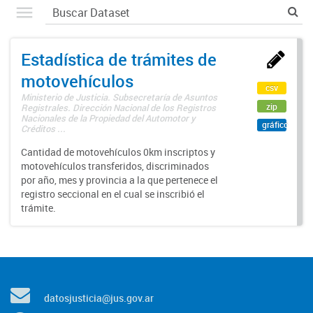
Estadística de trámites de
motovehículos
csv
Ministerio de Justicia. Subsecretaría de Asuntos
zip
Registrales. Dirección Nacional de los Registros
Nacionales de la Propiedad del Automotor y
gráfico
Créditos ...
Cantidad de motovehículos 0km inscriptos y
motovehículos transferidos, discriminados
por año, mes y provincia a la que pertenece el
registro seccional en el cual se inscribió el
trámite.
datosjusticia@jus.gov.ar