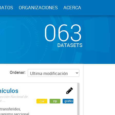
DATOS
ORGANIZACIONES
ACERCA
063
DATASETS
Ordenar
hículos
rección Nacional de
 ...
csv
zip
gráfico
transferidos,
 registro seccional