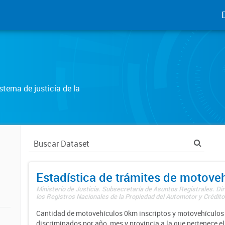
tema de justicia de la
Estadística de trámites de motove
Ministerio de Justicia. Subsecretaría de Asuntos Registrales. Di
los Registros Nacionales de la Propiedad del Automotor y Créditos
Cantidad de motovehículos 0km inscriptos y motovehículos 
discriminados por año, mes y provincia a la que pertenece el