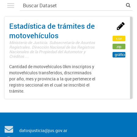
Estadística de trámites de
motovehículos
csv
Ministerio de Justicia. Subsecretaría de Asuntos
zip
Registrales. Dirección Nacional de los Registros
Nacionales de la Propiedad del Automotor y
gráfico
Créditos ...
Cantidad de motovehículos 0km inscriptos y
motovehículos transferidos, discriminados
por año, mes y provincia a la que pertenece el
registro seccional en el cual se inscribió el
trámite.
datosjusticia@jus.gov.ar