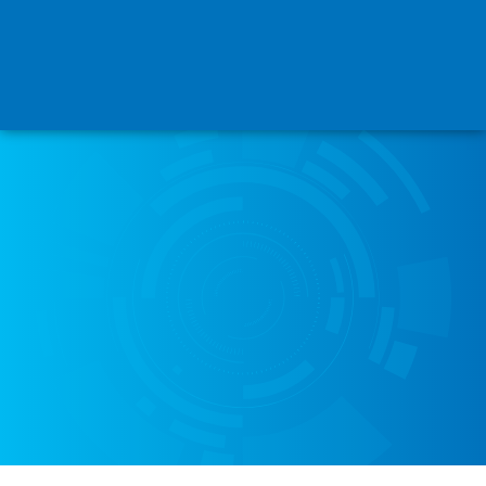
DATOS
ORGANIZACIONES
ACERCA
Datos
Recursos acerca del funcionamiento del sistema de
justicia de la República Argentina.
063
DATASETS