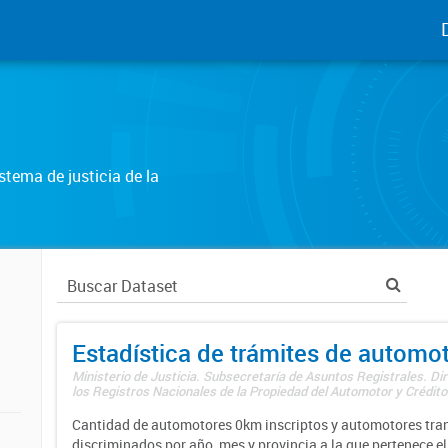
tema de justicia de la
Estadística de trámites de automo
Ministerio de Justicia. Subsecretaría de Asuntos Registrales. Di
los Registros Nacionales de la Propiedad del Automotor y Créditos
Cantidad de automotores 0km inscriptos y automotores tran
discriminados por año, mes y provincia a la que pertenece el