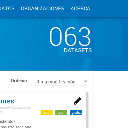
DATOS
ORGANIZACIONES
ACERCA
063
DATASETS
Ordenar
tores
rección Nacional de
 ...
csv
zip
gráfico
sferidos,
 registro seccional