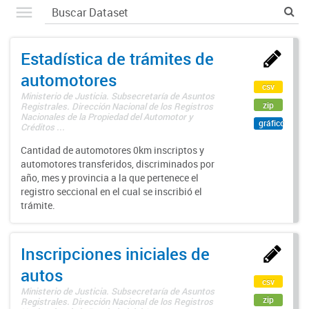
Estadística de trámites de
automotores
csv
Ministerio de Justicia. Subsecretaría de Asuntos
zip
Registrales. Dirección Nacional de los Registros
Nacionales de la Propiedad del Automotor y
gráfico
Créditos ...
Cantidad de automotores 0km inscriptos y
automotores transferidos, discriminados por
año, mes y provincia a la que pertenece el
registro seccional en el cual se inscribió el
trámite.
Inscripciones iniciales de
autos
csv
Ministerio de Justicia. Subsecretaría de Asuntos
zip
Registrales. Dirección Nacional de los Registros