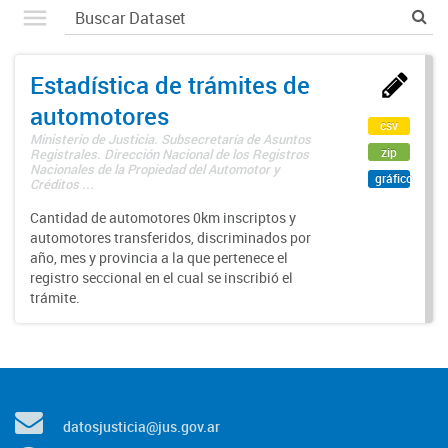
Estadística de trámites de
automotores
csv
Ministerio de Justicia. Subsecretaría de Asuntos
zip
Registrales. Dirección Nacional de los Registros
Nacionales de la Propiedad del Automotor y
gráfico
Créditos ...
Cantidad de automotores 0km inscriptos y
automotores transferidos, discriminados por
año, mes y provincia a la que pertenece el
registro seccional en el cual se inscribió el
trámite.
datosjusticia@jus.gov.ar