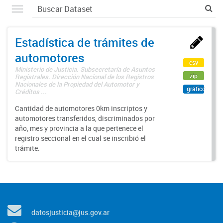
Estadística de trámites de
automotores
csv
Ministerio de Justicia. Subsecretaría de Asuntos
zip
Registrales. Dirección Nacional de los Registros
Nacionales de la Propiedad del Automotor y
gráfico
Créditos ...
Cantidad de automotores 0km inscriptos y
automotores transferidos, discriminados por
año, mes y provincia a la que pertenece el
registro seccional en el cual se inscribió el
trámite.
datosjusticia@jus.gov.ar