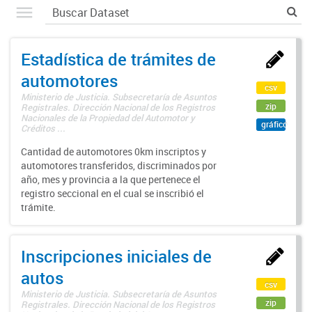
Estadística de trámites de
automotores
csv
Ministerio de Justicia. Subsecretaría de Asuntos
zip
Registrales. Dirección Nacional de los Registros
Nacionales de la Propiedad del Automotor y
gráfico
Créditos ...
Cantidad de automotores 0km inscriptos y
automotores transferidos, discriminados por
año, mes y provincia a la que pertenece el
registro seccional en el cual se inscribió el
trámite.
Inscripciones iniciales de
autos
csv
Ministerio de Justicia. Subsecretaría de Asuntos
zip
Registrales. Dirección Nacional de los Registros