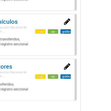
hículos
rección Nacional de
 ...
csv
zip
gráfico
transferidos,
 registro seccional
tores
rección Nacional de
 ...
csv
zip
gráfico
sferidos,
 registro seccional