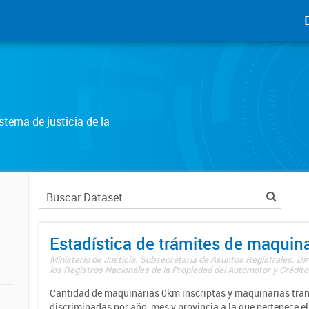
tema de justicia de la
Estadística de trámites de maquina
Ministerio de Justicia. Subsecretaría de Asuntos Registrales. Di
los Registros Nacionales de la Propiedad del Automotor y Créditos
Cantidad de maquinarias 0km inscriptas y maquinarias tran
discriminadas por año, mes y provincia a la que pertenece el