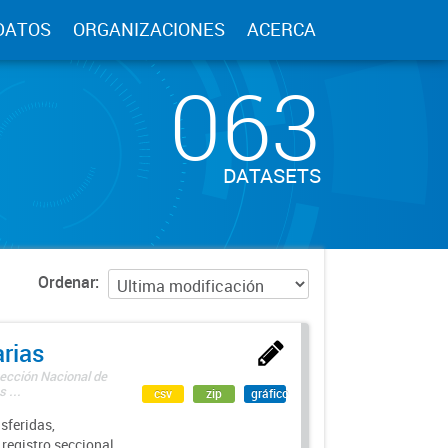
DATOS
ORGANIZACIONES
ACERCA
063
DATASETS
Ordenar
rias
rección Nacional de
 ...
csv
zip
gráfico
sferidas,
 registro seccional