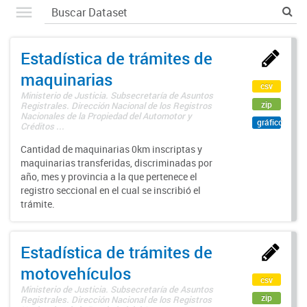
Estadística de trámites de
maquinarias
csv
Ministerio de Justicia. Subsecretaría de Asuntos
zip
Registrales. Dirección Nacional de los Registros
Nacionales de la Propiedad del Automotor y
gráfico
Créditos ...
Cantidad de maquinarias 0km inscriptas y
maquinarias transferidas, discriminadas por
año, mes y provincia a la que pertenece el
registro seccional en el cual se inscribió el
trámite.
Estadística de trámites de
motovehículos
csv
Ministerio de Justicia. Subsecretaría de Asuntos
zip
Registrales. Dirección Nacional de los Registros