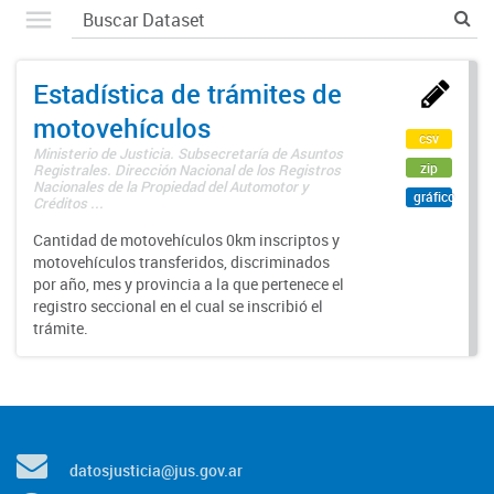
Estadística de trámites de
motovehículos
csv
Ministerio de Justicia. Subsecretaría de Asuntos
zip
Registrales. Dirección Nacional de los Registros
Nacionales de la Propiedad del Automotor y
gráfico
Créditos ...
Cantidad de motovehículos 0km inscriptos y
motovehículos transferidos, discriminados
por año, mes y provincia a la que pertenece el
registro seccional en el cual se inscribió el
trámite.
datosjusticia@jus.gov.ar