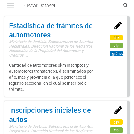
Estadística de trámites de
automotores
csv
Ministerio de Justicia. Subsecretaría de Asuntos
zip
Registrales. Dirección Nacional de los Registros
Nacionales de la Propiedad del Automotor y
gráfico
Créditos ...
Cantidad de automotores 0km inscriptos y
automotores transferidos, discriminados por
año, mes y provincia a la que pertenece el
registro seccional en el cual se inscribió el
trámite.
Inscripciones iniciales de
autos
csv
Ministerio de Justicia. Subsecretaría de Asuntos
zip
Registrales. Dirección Nacional de los Registros