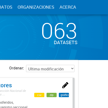
DATOS
ORGANIZACIONES
ACERCA
063
DATASETS
Ordenar
tores
rección Nacional de
 ...
csv
zip
gráfico
sferidos,
 registro seccional