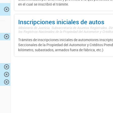
en el cual se inscribió el trámite.
Inscripciones iniciales de autos
Ministerio de Justicia. Subsecretaría de Asuntos Registrales. Di
los Registros Nacionales de la Propiedad del Automotor y Créditos
Trámites de inscripciones iniciales de automotores inscripto
Seccionales de la Propiedad del Automotor y Créditos Prend
kilómetro, subastados, armados fuera de fábrica, etc.)