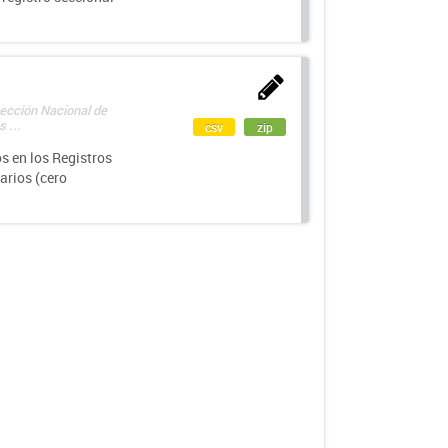
rección Nacional de
 ...
csv
zip
s en los Registros
arios (cero