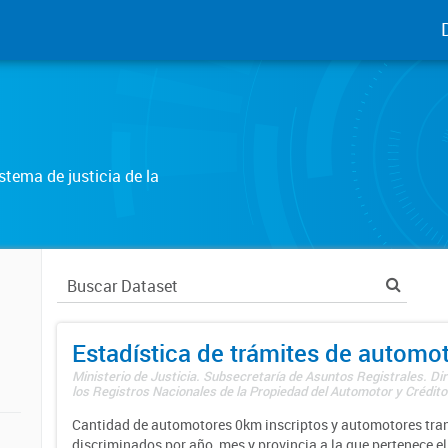
tema de justicia de la
Estadística de trámites de automo
Ministerio de Justicia. Subsecretaría de Asuntos Registrales. Di
los Registros Nacionales de la Propiedad del Automotor y Créditos
Cantidad de automotores 0km inscriptos y automotores tran
discriminados por año, mes y provincia a la que pertenece el