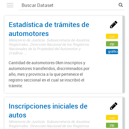
Estadística de trámites de
automotores
csv
Ministerio de Justicia. Subsecretaría de Asuntos
zip
Registrales. Dirección Nacional de los Registros
Nacionales de la Propiedad del Automotor y
gráfico
Créditos ...
Cantidad de automotores 0km inscriptos y
automotores transferidos, discriminados por
año, mes y provincia a la que pertenece el
registro seccional en el cual se inscribió el
trámite.
Inscripciones iniciales de
autos
csv
Ministerio de Justicia. Subsecretaría de Asuntos
zip
Registrales. Dirección Nacional de los Registros