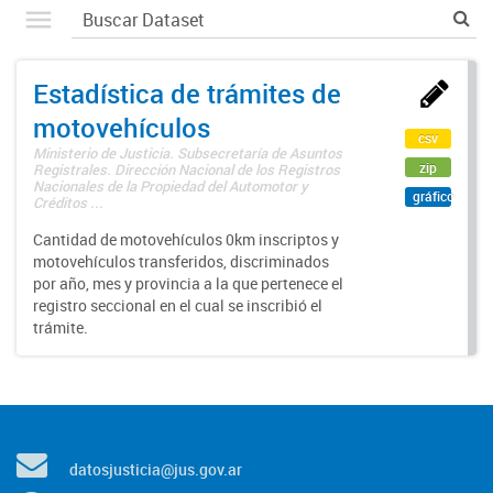
Estadística de trámites de
motovehículos
csv
Ministerio de Justicia. Subsecretaría de Asuntos
zip
Registrales. Dirección Nacional de los Registros
Nacionales de la Propiedad del Automotor y
gráfico
Créditos ...
Cantidad de motovehículos 0km inscriptos y
motovehículos transferidos, discriminados
por año, mes y provincia a la que pertenece el
registro seccional en el cual se inscribió el
trámite.
datosjusticia@jus.gov.ar