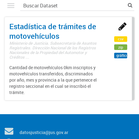
Estadística de trámites de
motovehículos
csv
Ministerio de Justicia. Subsecretaría de Asuntos
zip
Registrales. Dirección Nacional de los Registros
Nacionales de la Propiedad del Automotor y
gráfico
Créditos ...
Cantidad de motovehículos 0km inscriptos y
motovehículos transferidos, discriminados
por año, mes y provincia a la que pertenece el
registro seccional en el cual se inscribió el
trámite.
datosjusticia@jus.gov.ar