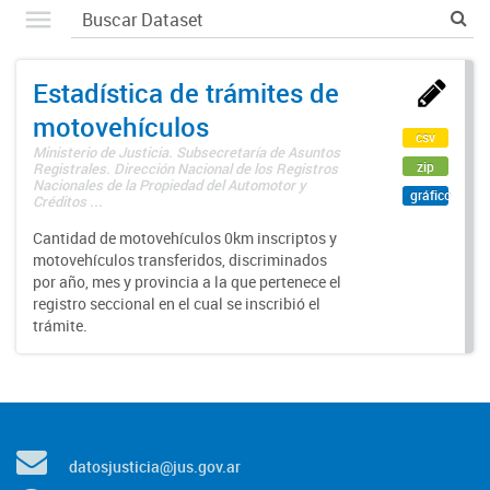
Estadística de trámites de
motovehículos
csv
Ministerio de Justicia. Subsecretaría de Asuntos
zip
Registrales. Dirección Nacional de los Registros
Nacionales de la Propiedad del Automotor y
gráfico
Créditos ...
Cantidad de motovehículos 0km inscriptos y
motovehículos transferidos, discriminados
por año, mes y provincia a la que pertenece el
registro seccional en el cual se inscribió el
trámite.
datosjusticia@jus.gov.ar