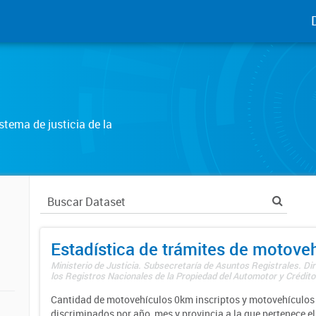
tema de justicia de la
Estadística de trámites de motove
Ministerio de Justicia. Subsecretaría de Asuntos Registrales. Di
los Registros Nacionales de la Propiedad del Automotor y Créditos
Cantidad de motovehículos 0km inscriptos y motovehículos 
discriminados por año, mes y provincia a la que pertenece el