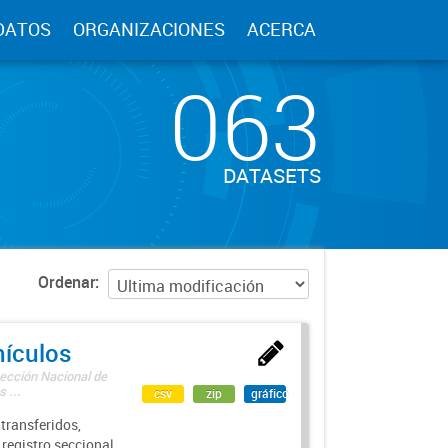
DATOS
ORGANIZACIONES
ACERCA
063
DATASETS
Ordenar
hículos
rección Nacional de
 ...
csv
zip
gráfico
transferidos,
 registro seccional