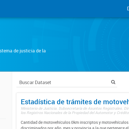
tema de justicia de la
Estadística de trámites de motove
Ministerio de Justicia. Subsecretaría de Asuntos Registrales. Di
los Registros Nacionales de la Propiedad del Automotor y Créditos
Cantidad de motovehículos 0km inscriptos y motovehículos 
discriminados por año, mes y provincia a la que pertenece el