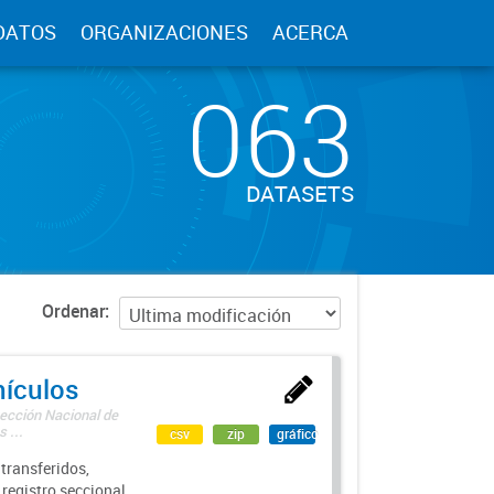
DATOS
ORGANIZACIONES
ACERCA
063
DATASETS
Ordenar
hículos
rección Nacional de
 ...
csv
zip
gráfico
transferidos,
 registro seccional