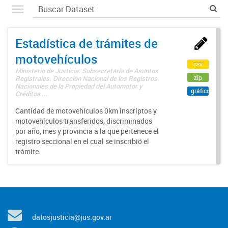
Estadística de trámites de
motovehículos
csv
Ministerio de Justicia. Subsecretaría de Asuntos
zip
Registrales. Dirección Nacional de los Registros
Nacionales de la Propiedad del Automotor y
gráfico
Créditos ...
Cantidad de motovehículos 0km inscriptos y
motovehículos transferidos, discriminados
por año, mes y provincia a la que pertenece el
registro seccional en el cual se inscribió el
trámite.
datosjusticia@jus.gov.ar