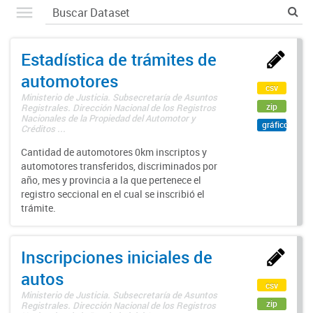
Estadística de trámites de
automotores
csv
Ministerio de Justicia. Subsecretaría de Asuntos
zip
Registrales. Dirección Nacional de los Registros
Nacionales de la Propiedad del Automotor y
gráfico
Créditos ...
Cantidad de automotores 0km inscriptos y
automotores transferidos, discriminados por
año, mes y provincia a la que pertenece el
registro seccional en el cual se inscribió el
trámite.
Inscripciones iniciales de
autos
csv
Ministerio de Justicia. Subsecretaría de Asuntos
zip
Registrales. Dirección Nacional de los Registros