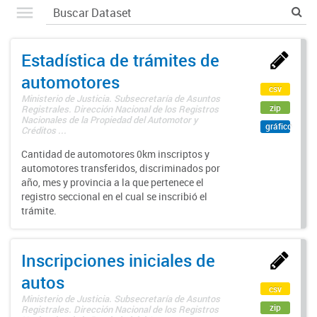
Estadística de trámites de
automotores
csv
Ministerio de Justicia. Subsecretaría de Asuntos
zip
Registrales. Dirección Nacional de los Registros
Nacionales de la Propiedad del Automotor y
gráfico
Créditos ...
Cantidad de automotores 0km inscriptos y
automotores transferidos, discriminados por
año, mes y provincia a la que pertenece el
registro seccional en el cual se inscribió el
trámite.
Inscripciones iniciales de
autos
csv
Ministerio de Justicia. Subsecretaría de Asuntos
zip
Registrales. Dirección Nacional de los Registros