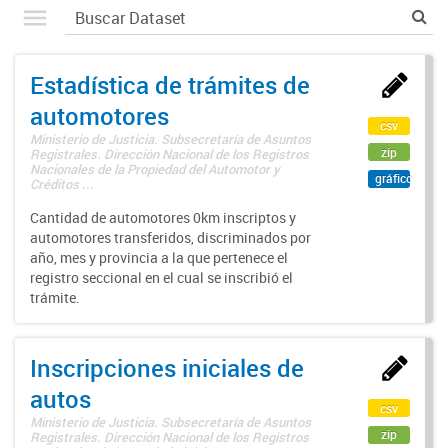
Estadística de trámites de
automotores
csv
Ministerio de Justicia. Subsecretaría de Asuntos
zip
Registrales. Dirección Nacional de los Registros
Nacionales de la Propiedad del Automotor y
gráfico
Créditos ...
Cantidad de automotores 0km inscriptos y
automotores transferidos, discriminados por
año, mes y provincia a la que pertenece el
registro seccional en el cual se inscribió el
trámite.
Inscripciones iniciales de
autos
csv
Ministerio de Justicia. Subsecretaría de Asuntos
zip
Registrales. Dirección Nacional de los Registros