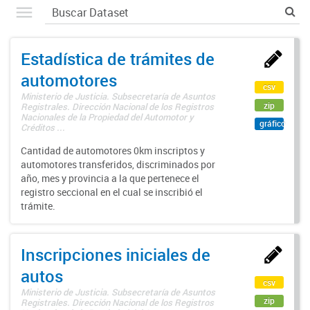
Estadística de trámites de
automotores
csv
Ministerio de Justicia. Subsecretaría de Asuntos
zip
Registrales. Dirección Nacional de los Registros
Nacionales de la Propiedad del Automotor y
gráfico
Créditos ...
Cantidad de automotores 0km inscriptos y
automotores transferidos, discriminados por
año, mes y provincia a la que pertenece el
registro seccional en el cual se inscribió el
trámite.
Inscripciones iniciales de
autos
csv
Ministerio de Justicia. Subsecretaría de Asuntos
zip
Registrales. Dirección Nacional de los Registros