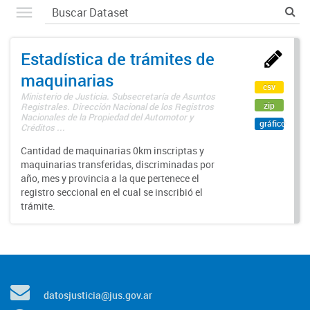
Estadística de trámites de
maquinarias
csv
Ministerio de Justicia. Subsecretaría de Asuntos
zip
Registrales. Dirección Nacional de los Registros
Nacionales de la Propiedad del Automotor y
gráfico
Créditos ...
Cantidad de maquinarias 0km inscriptas y
maquinarias transferidas, discriminadas por
año, mes y provincia a la que pertenece el
registro seccional en el cual se inscribió el
trámite.
datosjusticia@jus.gov.ar