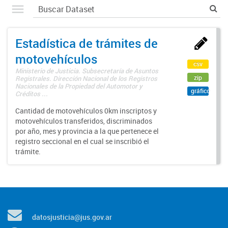
Estadística de trámites de
motovehículos
csv
Ministerio de Justicia. Subsecretaría de Asuntos
zip
Registrales. Dirección Nacional de los Registros
Nacionales de la Propiedad del Automotor y
gráfico
Créditos ...
Cantidad de motovehículos 0km inscriptos y
motovehículos transferidos, discriminados
por año, mes y provincia a la que pertenece el
registro seccional en el cual se inscribió el
trámite.
datosjusticia@jus.gov.ar