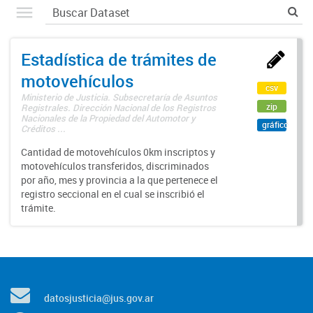
Estadística de trámites de
motovehículos
csv
Ministerio de Justicia. Subsecretaría de Asuntos
zip
Registrales. Dirección Nacional de los Registros
Nacionales de la Propiedad del Automotor y
gráfico
Créditos ...
Cantidad de motovehículos 0km inscriptos y
motovehículos transferidos, discriminados
por año, mes y provincia a la que pertenece el
registro seccional en el cual se inscribió el
trámite.
datosjusticia@jus.gov.ar