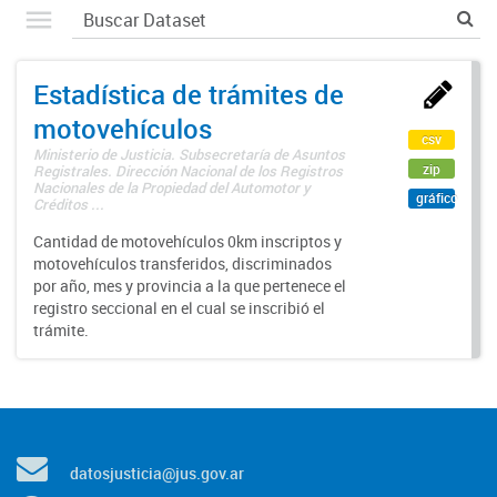
Estadística de trámites de
motovehículos
csv
Ministerio de Justicia. Subsecretaría de Asuntos
zip
Registrales. Dirección Nacional de los Registros
Nacionales de la Propiedad del Automotor y
gráfico
Créditos ...
Cantidad de motovehículos 0km inscriptos y
motovehículos transferidos, discriminados
por año, mes y provincia a la que pertenece el
registro seccional en el cual se inscribió el
trámite.
datosjusticia@jus.gov.ar