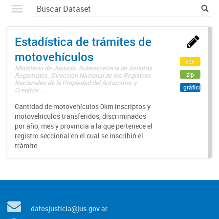
Estadística de trámites de
motovehículos
csv
Ministerio de Justicia. Subsecretaría de Asuntos
zip
Registrales. Dirección Nacional de los Registros
Nacionales de la Propiedad del Automotor y
gráfico
Créditos ...
Cantidad de motovehículos 0km inscriptos y
motovehículos transferidos, discriminados
por año, mes y provincia a la que pertenece el
registro seccional en el cual se inscribió el
trámite.
datosjusticia@jus.gov.ar