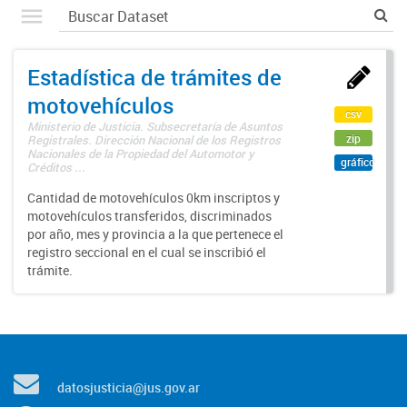
Estadística de trámites de
motovehículos
csv
Ministerio de Justicia. Subsecretaría de Asuntos
zip
Registrales. Dirección Nacional de los Registros
Nacionales de la Propiedad del Automotor y
gráfico
Créditos ...
Cantidad de motovehículos 0km inscriptos y
motovehículos transferidos, discriminados
por año, mes y provincia a la que pertenece el
registro seccional en el cual se inscribió el
trámite.
datosjusticia@jus.gov.ar