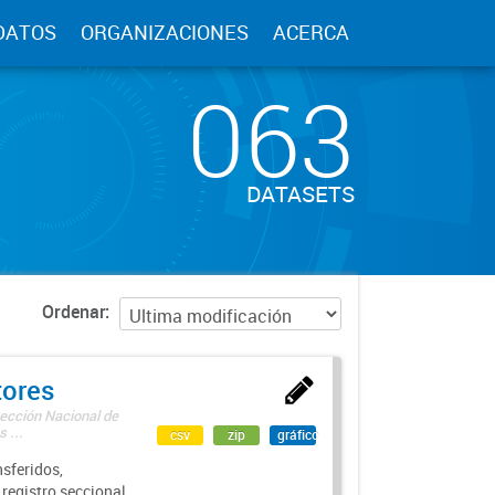
DATOS
ORGANIZACIONES
ACERCA
063
DATASETS
Ordenar
tores
rección Nacional de
 ...
csv
zip
gráfico
sferidos,
 registro seccional