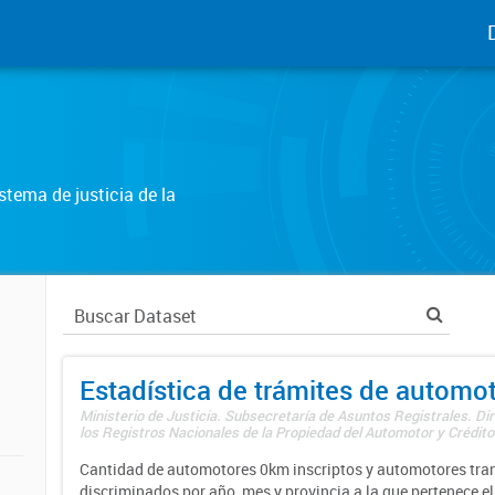
tema de justicia de la
Estadística de trámites de automo
Ministerio de Justicia. Subsecretaría de Asuntos Registrales. Di
los Registros Nacionales de la Propiedad del Automotor y Créditos
Cantidad de automotores 0km inscriptos y automotores tran
discriminados por año, mes y provincia a la que pertenece el