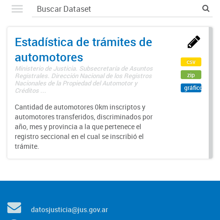
Estadística de trámites de
automotores
csv
Ministerio de Justicia. Subsecretaría de Asuntos
zip
Registrales. Dirección Nacional de los Registros
Nacionales de la Propiedad del Automotor y
gráfico
Créditos ...
Cantidad de automotores 0km inscriptos y
automotores transferidos, discriminados por
año, mes y provincia a la que pertenece el
registro seccional en el cual se inscribió el
trámite.
datosjusticia@jus.gov.ar