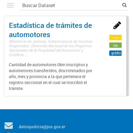
Estadística de trámites de
automotores
csv
Ministerio de Justicia. Subsecretaría de Asuntos
zip
Registrales. Dirección Nacional de los Registros
Nacionales de la Propiedad del Automotor y
gráfico
Créditos ...
Cantidad de automotores 0km inscriptos y
automotores transferidos, discriminados por
año, mes y provincia a la que pertenece el
registro seccional en el cual se inscribió el
trámite.
datosjusticia@jus.gov.ar