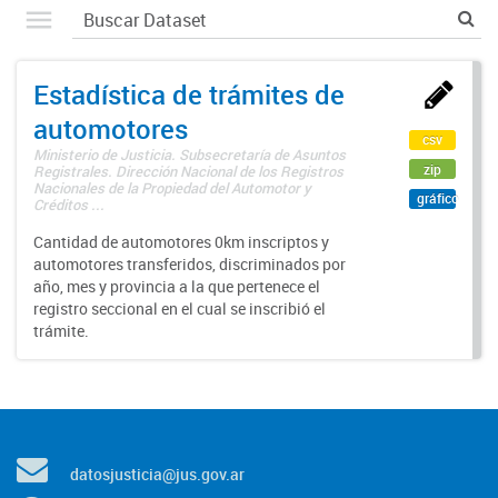
Estadística de trámites de
automotores
csv
Ministerio de Justicia. Subsecretaría de Asuntos
zip
Registrales. Dirección Nacional de los Registros
Nacionales de la Propiedad del Automotor y
gráfico
Créditos ...
Cantidad de automotores 0km inscriptos y
automotores transferidos, discriminados por
año, mes y provincia a la que pertenece el
registro seccional en el cual se inscribió el
trámite.
datosjusticia@jus.gov.ar