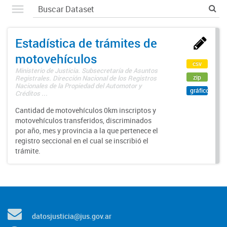
Estadística de trámites de
motovehículos
csv
Ministerio de Justicia. Subsecretaría de Asuntos
zip
Registrales. Dirección Nacional de los Registros
Nacionales de la Propiedad del Automotor y
gráfico
Créditos ...
Cantidad de motovehículos 0km inscriptos y
motovehículos transferidos, discriminados
por año, mes y provincia a la que pertenece el
registro seccional en el cual se inscribió el
trámite.
datosjusticia@jus.gov.ar