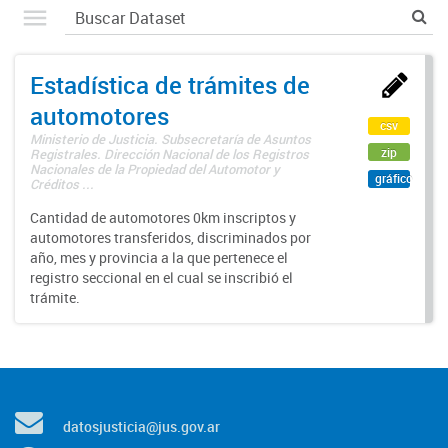
Estadística de trámites de
automotores
csv
Ministerio de Justicia. Subsecretaría de Asuntos
zip
Registrales. Dirección Nacional de los Registros
Nacionales de la Propiedad del Automotor y
gráfico
Créditos ...
Cantidad de automotores 0km inscriptos y
automotores transferidos, discriminados por
año, mes y provincia a la que pertenece el
registro seccional en el cual se inscribió el
trámite.
datosjusticia@jus.gov.ar