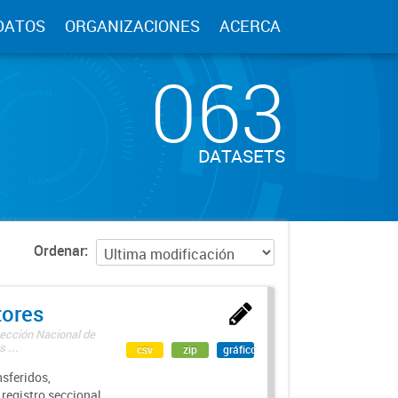
DATOS
ORGANIZACIONES
ACERCA
063
DATASETS
Ordenar
tores
rección Nacional de
 ...
csv
zip
gráfico
sferidos,
 registro seccional