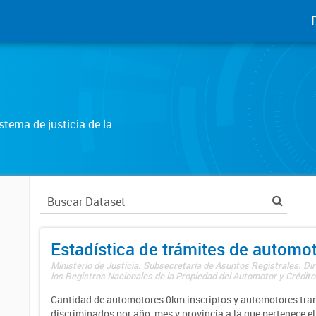
tema de justicia de la
Estadística de trámites de automo
Ministerio de Justicia. Subsecretaría de Asuntos Registrales. Di
los Registros Nacionales de la Propiedad del Automotor y Créditos
Cantidad de automotores 0km inscriptos y automotores tran
discriminados por año, mes y provincia a la que pertenece el