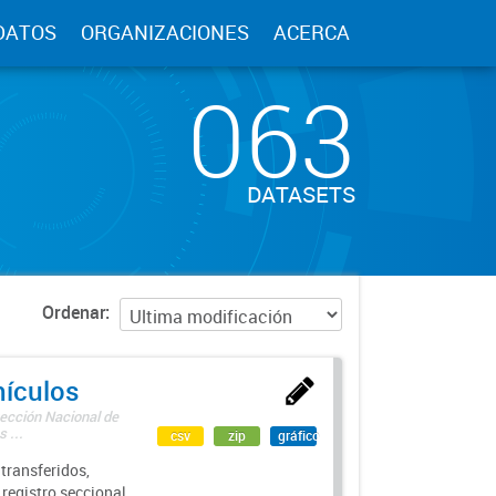
DATOS
ORGANIZACIONES
ACERCA
063
DATASETS
Ordenar
hículos
rección Nacional de
 ...
csv
zip
gráfico
transferidos,
 registro seccional