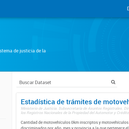
tema de justicia de la
Estadística de trámites de motove
Ministerio de Justicia. Subsecretaría de Asuntos Registrales. Di
los Registros Nacionales de la Propiedad del Automotor y Créditos
Cantidad de motovehículos 0km inscriptos y motovehículos 
discriminados por año, mes y provincia a la que pertenece el