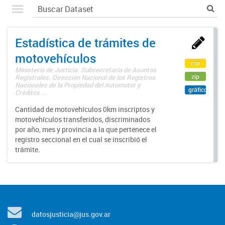
Estadística de trámites de
motovehículos
csv
Ministerio de Justicia. Subsecretaría de Asuntos
zip
Registrales. Dirección Nacional de los Registros
Nacionales de la Propiedad del Automotor y
gráfico
Créditos ...
Cantidad de motovehículos 0km inscriptos y
motovehículos transferidos, discriminados
por año, mes y provincia a la que pertenece el
registro seccional en el cual se inscribió el
trámite.
datosjusticia@jus.gov.ar