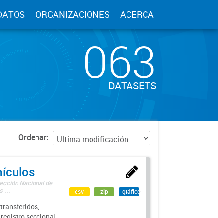
DATOS
ORGANIZACIONES
ACERCA
063
DATASETS
Ordenar
hículos
rección Nacional de
 ...
csv
zip
gráfico
transferidos,
 registro seccional