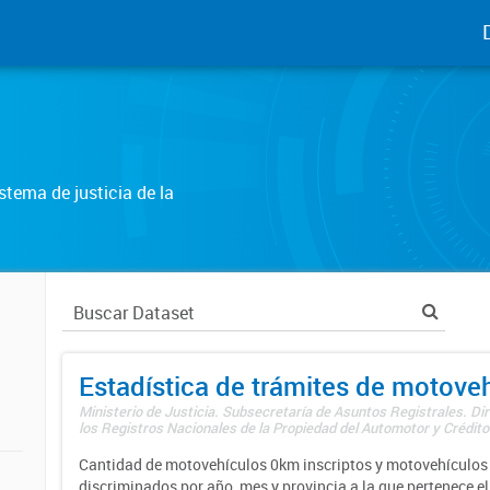
tema de justicia de la
Estadística de trámites de motove
Ministerio de Justicia. Subsecretaría de Asuntos Registrales. Di
los Registros Nacionales de la Propiedad del Automotor y Créditos
Cantidad de motovehículos 0km inscriptos y motovehículos 
discriminados por año, mes y provincia a la que pertenece el