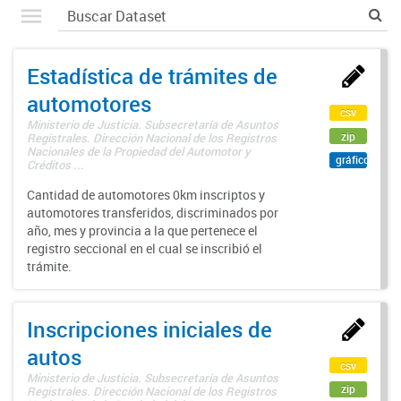
Estadística de trámites de
automotores
csv
Ministerio de Justicia. Subsecretaría de Asuntos
zip
Registrales. Dirección Nacional de los Registros
Nacionales de la Propiedad del Automotor y
gráfico
Créditos ...
Cantidad de automotores 0km inscriptos y
automotores transferidos, discriminados por
año, mes y provincia a la que pertenece el
registro seccional en el cual se inscribió el
trámite.
Inscripciones iniciales de
autos
csv
Ministerio de Justicia. Subsecretaría de Asuntos
zip
Registrales. Dirección Nacional de los Registros