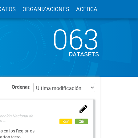
DATOS
ORGANIZACIONES
ACERCA
063
DATASETS
Ordenar
rección Nacional de
 ...
csv
zip
s en los Registros
arios (cero