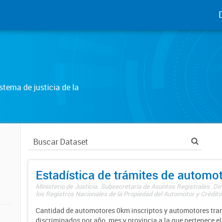
tema de justicia de la
Estadística de trámites de automo
Ministerio de Justicia. Subsecretaría de Asuntos Registrales. Di
los Registros Nacionales de la Propiedad del Automotor y Créditos
Cantidad de automotores 0km inscriptos y automotores tran
discriminados por año, mes y provincia a la que pertenece el