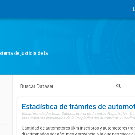
tema de justicia de la
Estadística de trámites de automo
Ministerio de Justicia. Subsecretaría de Asuntos Registrales. Di
los Registros Nacionales de la Propiedad del Automotor y Créditos
Cantidad de automotores 0km inscriptos y automotores tran
discriminados por año, mes y provincia a la que pertenece el