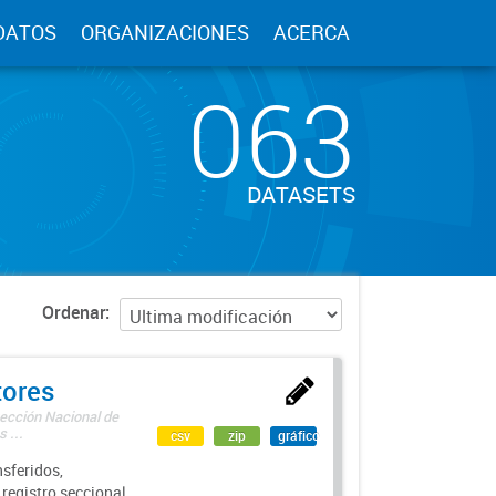
DATOS
ORGANIZACIONES
ACERCA
063
DATASETS
Ordenar
tores
rección Nacional de
 ...
csv
zip
gráfico
sferidos,
 registro seccional