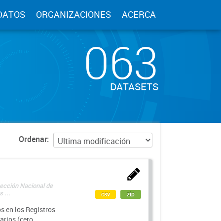
DATOS
ORGANIZACIONES
ACERCA
063
DATASETS
Ordenar
rección Nacional de
 ...
csv
zip
s en los Registros
arios (cero