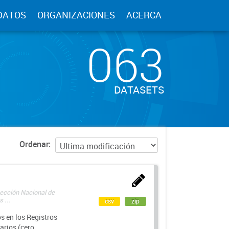
DATOS
ORGANIZACIONES
ACERCA
063
DATASETS
Ordenar
rección Nacional de
 ...
csv
zip
s en los Registros
arios (cero